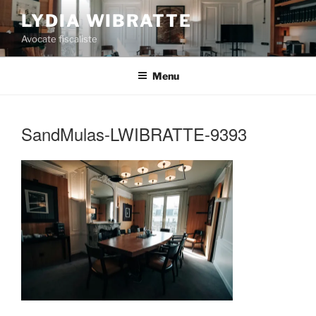
Aller
LYDIA WIBRATTE
au
Avocate fiscaliste
contenu
principal
Menu
SandMulas-LWIBRATTE-9393