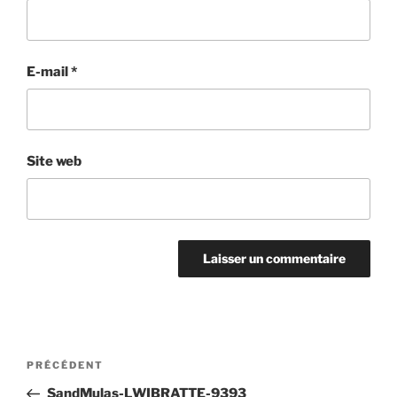
E-mail
*
Site web
Navigation
Article
PRÉCÉDENT
de
précédent
SandMulas-LWIBRATTE-9393