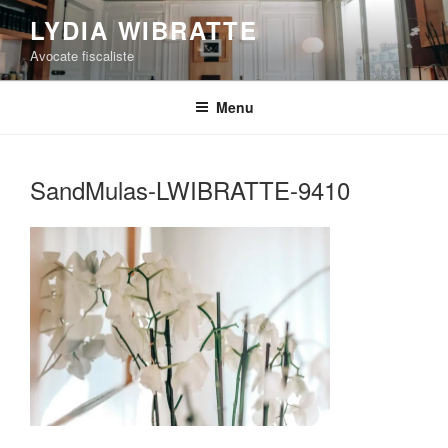
Aller
LYDIA WIBRATTE
au
Avocate fiscaliste
contenu
principal
Menu
SandMulas-LWIBRATTE-9410