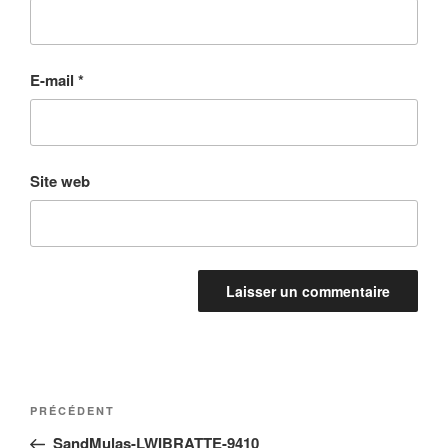
E-mail
*
Site web
Navigation
Article
PRÉCÉDENT
de
précédent
SandMulas-LWIBRATTE-9410