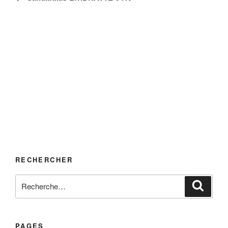
l’article
RECHERCHER
Recherche
Reche
pour
:
PAGES